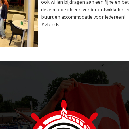
ook willen bijdragen aan een fijne en b
deze mooie ideeën verder ontwikkelen e
buurt en accommodatie voor iedereen!
#vfonds