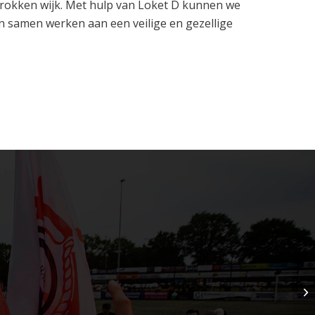
etrokken wijk. Met hulp van Loket D kunnen we
n samen werken aan een veilige en gezellige