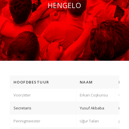
HENGELO
HOOFDBESTUUR
NAAM
MAI
Voorzitter
Erkan Coşkunsu
voorz
Secretaris
Yusuf Akbaba
info@
Pennigmeester
Uğur Talan
penni