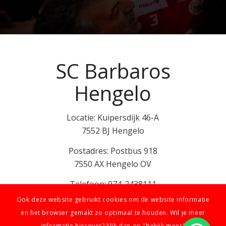
SC Barbaros
Hengelo
Locatie: Kuipersdijk 46-A
7552 BJ Hengelo
Postadres: Postbus 918
7550 AX Hengelo OV
Telefoon: 074-2438111
Mail: info@scbarbaros.nl
Ook deze website gebruikt cookies om de website informatie
en het browser gemakt zo optimaal te houden. Wil je meer
informatie hierover? klik dan op "bekijk meer"