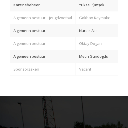
Kantinebeheer
Yüksel Şimşek
info@
Algemeen bestuur – Jeugdvoetbal
Gokhan Kaymakci
Algemeen bestuur
Nursel Alic
Algemeen bestuur
Oktay Dogan
Algemeen bestuur
Metin Gundogdu
Sponsorzaken
Vacant
spons