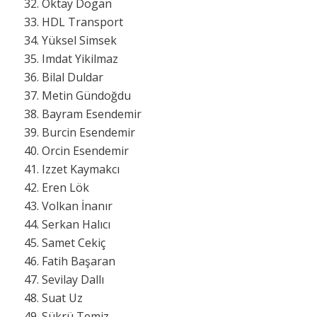
32. Oktay Dogan
33. HDL Transport
34. Yüksel Simsek
35. Imdat Yikilmaz
36. Bilal Duldar
37. Metin Gündoğdu
38. Bayram Esendemir
39. Burcin Esendemir
40. Orcin Esendemir
41. Izzet Kaymakcı
42. Eren Lök
43. Volkan İnanır
44. Serkan Halıcı
45. Samet Cekiç
46. Fatih Başaran
47. Sevilay Dallı
48. Suat Uz
49. Sükrü Temiz