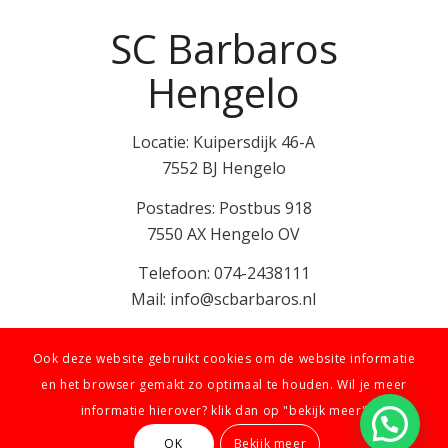
SC Barbaros
Hengelo
Locatie: Kuipersdijk 46-A
7552 BJ Hengelo
Postadres: Postbus 918
7550 AX Hengelo OV
Telefoon: 074-2438111
Mail: info@scbarbaros.nl
Ook deze website gebruikt cookies om de website informatie
en het browser gemakt zo optimaal te houden. Wil je meer
informatie hierover? klik dan op "bekijk meer"
© SC Barbaros | Ontwerp: De Reclamerij
OK
Bekijk meer