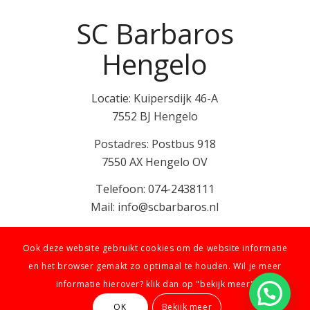
SC Barbaros
Hengelo
Locatie: Kuipersdijk 46-A
7552 BJ Hengelo
Postadres: Postbus 918
7550 AX Hengelo OV
Telefoon: 074-2438111
Mail: info@scbarbaros.nl
Ook deze website gebruikt cookies om de website informatie
en het browser gemakt zo optimaal te houden. Wil je meer
informatie hierover? klik dan op "bekijk meer"
© SC Barbaros | Ontwerp: De Reclamerij
OK
Bekijk meer