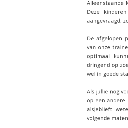
Alleenstaande M
Deze kinderen
aangevraagd, zo
De afgelopen p
van onze traine
optimaal kunn
dringend op zo
wel in goede staa
Als jullie nog v
op een andere m
alsjeblieft we
volgende maten